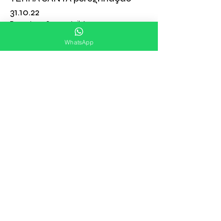
31.10.22
Prywatna
·
2 uczestników
Dołącz
WhatsApp
Dyskusja
Media
Członkowie
O grupie
Info
Prywatna
Tylko zatwierdzeni członkowie widzą
tę grupę.
Widoczna
Widoczna dla odwiedzających stronę.
21 lutego 2021
Utworzono
cristovaosopicki