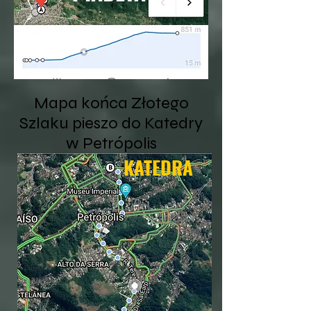
Mapa końca Złotego
Szlaku pieszo do Katedry
w Petrópolis
KATEDRA