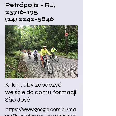
Petrópolis - RJ,
25716-195
(24) 2242-5846
Kliknij, aby zobaczyć
wejście do domu formacji
São José
https://www.google.com.br/ma
ps/@-22.4623043,-43.1405652,3a,