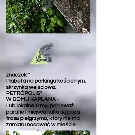
znaczek *
Piabetá na parkingu kościelnym,
skrzynka wejściowa.
PETRÒPOLIS*
W DOMU KAPŁANA -
Lub lokalne firmy, ponieważ
parafie i miejsca kultu są poza
trasą pielgrzyma, który nie ma
zamiaru nocować w mieście