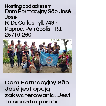
Hosting pod adresem:
Dom Formacyjny São José
José
R. Dr. Carlos Tyll, 749 -
Paproć, Petrópolis - RJ,
25710-260
Dom Formacyjny São
José jest opcją
zakwaterowania. Jest
to siedziba parafii