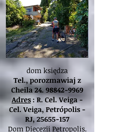
dom księdza
Tel., porozmawiaj z
Cheila
24. 98842-9969
Adres
: R. Cel. Veiga -
Cel. Veiga, Petrópolis -
RJ,
25655-157
Dom Diecezji Petropolis.