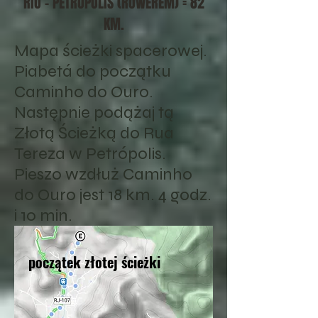
RIO - PETRÓPOLIS (ROWEREM) = 82
KM.
Mapa ścieżki spacerowej.
Piabetá do początku
Caminho do Ouro.
Następnie podążaj tą
Złotą Ścieżką do Rua
Tereza w Petrópolis.
Pieszo wzdłuż Caminho
do Ouro jest 18 km. 4 godz.
i 10 min.
początek złotej ścieżki