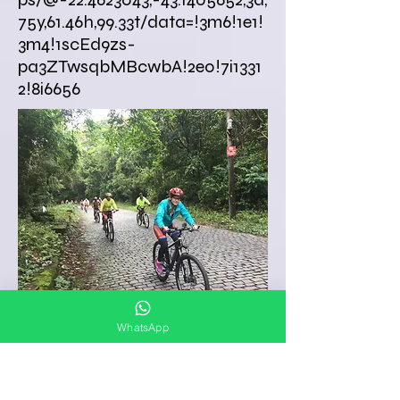
75y,61.46h,99.33t/data=!3m6!1e1!
3m4!1scEd9zs-
pa3ZTwsqbMBcwbA!2e0!7i1331
2!8i6656
Kliknij, aby zobaczyć
WhatsApp
wpis dotyczący Casa do
Padre
ośrodek rekolekcyjny