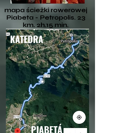
mapa ścieżki rowerowej
Piabeta - Petropolis. 23
km. 2h.15 min.
KATEDRA
PIABETÁ