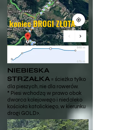
koniec DROGI ZŁOTA
NIEBIESKA
STRZAŁKA
= ścieżka tylko
dla pieszych, nie dla rowerów.
* Piesi wchodzą w prawo obok
dworca kolejowego i niedaleko
kościoła katolickiego, w kierunku
drogi GOLD>.