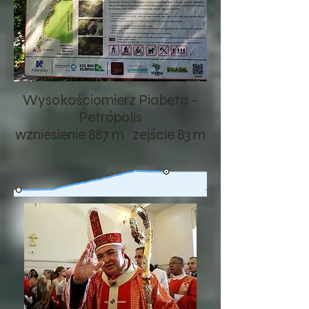
Wysokościomierz Piabeta -
Petrópolis
wzniesienie 887 m · zejście 83 m