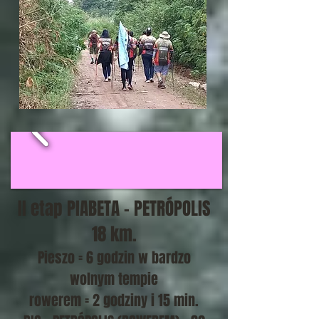
II etap PIABETA - PETRÓPOLIS
18 km.
Pieszo = 6 godzin w bardzo
wolnym tempie
rowerem = 2 godziny i 15 min.