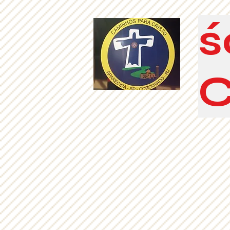
ś
C
strona główna
ETAPY OUN -rozbudowa (b)