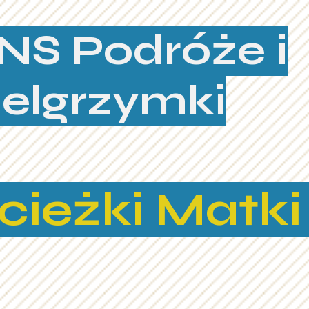
NS Podróże i
ielgrzymki
cieżki Matki