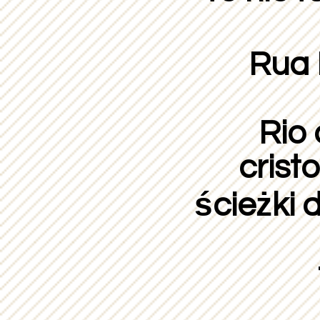
Rua 
Rio 
crist
ścieżki 