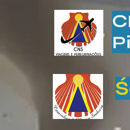
C
P
Ś