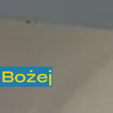
 Bożej