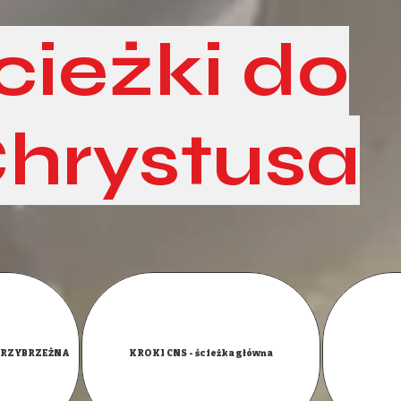
cieżki do
hrystusa
 PRZYBRZEŻNA
KROKI CNS - ścieżka główna