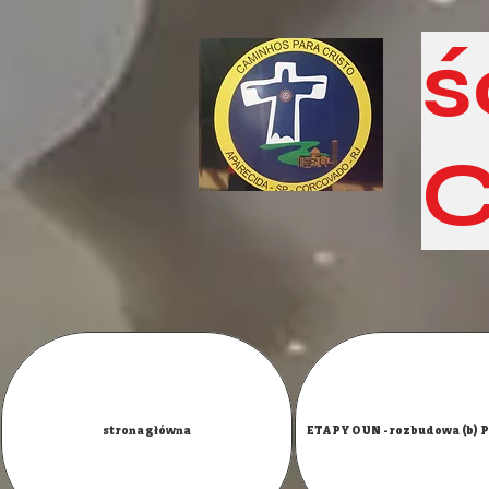
ś
C
strona główna
ETAPY OUN -rozbudowa (b)